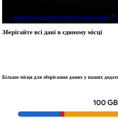
Переглянути всі переваги тарифного плану Google AI
Переглянути всі переваги тарифного плану Google AI
Зберігайте всі дані в єдиному місці
Більше місця для зберігання даних у ваших додат