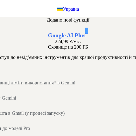
Україна
Додано нові функції
1
Google AI Plus
224,99 ₴
/міс.
Сховище на 200 ГБ
туп до невід’ємних інструментів для кращої продуктивності й 
 вищі ліміти використання* в Gemini
 Gemini
та в Gmail (у процесі запуску)
 до моделі Pro