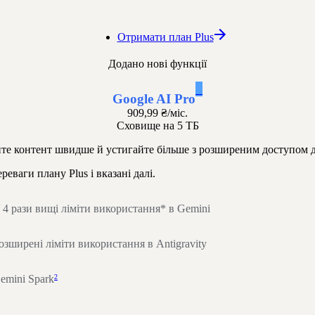
Отримати план Plus
Додано нові функції
1
Google AI Pro
909,99 ₴
/міс.
Сховище на 5 ТБ
е контент швидше й устигайте більше з розширеним доступом 
ереваги плану Plus і вказані далі.
 4 рази вищі ліміти використання* в Gemini
озширені ліміти використання в Antigravity
2
emini Spark